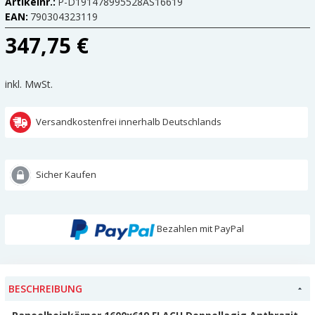
Artikelnr.:
P-D191478995528AS16619
EAN:
790304323119
347,75 €
inkl. MwSt.
Versandkostenfrei innerhalb Deutschlands
Sicher Kaufen
Bezahlen mit PayPal
BESCHREIBUNG