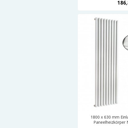
186,
1800 x 630 mm Einla
Paneelheizkörper 