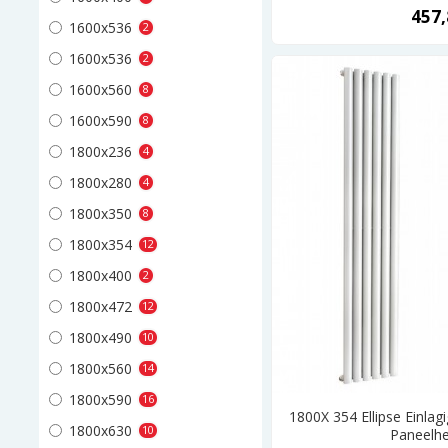
457,
1600x536
2
1600x536
2
1600x560
8
1600x590
8
1800x236
4
1800x280
4
1800x350
8
1800x354
12
1800x400
2
1800x472
12
1800x490
10
1800x560
14
1800x590
16
1800X 354 Ellipse Einlag
1800x630
10
Paneelhe