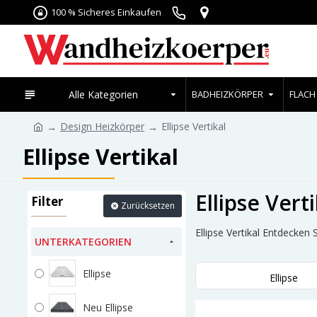
100 % Sicheres Einkaufen
Alle Kategorien
BADHEIZKÖRPER
FLACH
Design Heizkörper
Ellipse Vertikal
Ellipse Vertikal
Ellipse Vert
Filter
Zurücksetzen
Ellipse Vertikal Entdecken
UNTERKATEGORIEN
Ellipse
Ellipse
Neu Ellipse