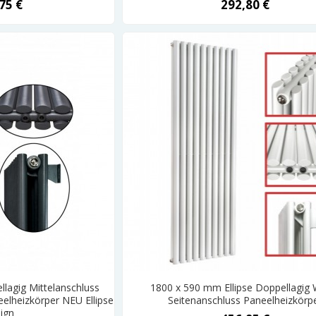
75 €
292,80 €
lagig Mittelanschluss
1800 x 590 mm Ellipse Doppellagig 
eelheizkörper NEU Ellipse
Seitenanschluss Paneelheizkörp
ign