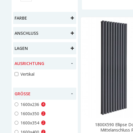
FARBE
ANSCHLUSS
LAGEN
AUSRICHTUNG
Vertikal
GRÖSSE
1600x236
4
1600x350
2
1600x354
2
1800X590 Ellipse Do
Mittelanschluss 
1600x400
2