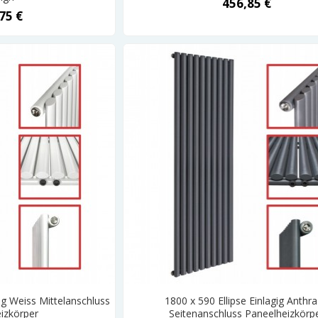
456,85 €
75 €
gig Weiss Mittelanschluss
1800 x 590 Ellipse Einlagig Anthra
izkörper
Seitenanschluss Paneelheizkörp