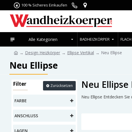
100 % Sicheres Einkaufen
Alle Kategorien
BADHEIZKÖRPER
FLACH
Design Heizkörper
Ellipse Vertikal
Neu Ellipse
Neu Ellipse
Neu Ellipse
Filter
Zurücksetzen
Neu Ellipse Entdecken Sie
FARBE
ANSCHLUSS
LAGEN