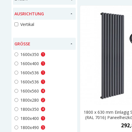
AUSRICHTUNG
Vertikal
GRÖSSE
1600x350
1
1600x400
1
1600x536
1
1600x536
1
1600x560
4
1800x280
2
1800x350
4
1800 x 630 mm Einlagig S
(RAL 7016) Paneelheizkö
1800x400
1
292,
1800x490
5