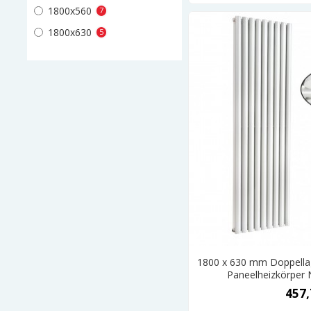
1800x560
7
1800x630
5
1800 x 630 mm Doppellag
Paneelheizkörper 
457,