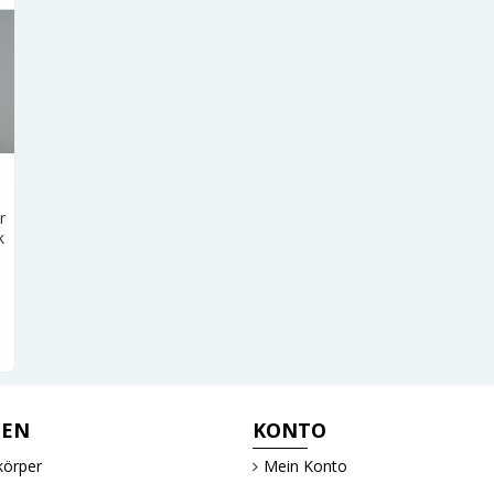
r
k
IEN
KONTO
körper
Mein Konto