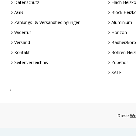
Datenschutz
Flach Heizkö
AGB
Block Heizk
Zahlungs- & Versandbedingungen
Aluminium
Widerruf
Horizon
Versand
Badheizkörp
Kontakt
Röhren Heiz
Seitenverzeichnis
Zubehör
SALE
Powered by Wandheizkoerper.de
Diese
We